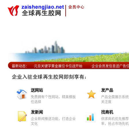
最新动态：
·
元旦关键字黄金展位卡位战开始
·
企业会员发信息送广告
送网站
发产品
免费拥有个性网站，精美模板
产品全面展示系统
任选择
关注度
发新闻
找商机
企业新闻推送功能，打造企业
供求商机优先推荐
文化
率，抢占市场先机