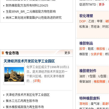
促进剂TMTD
更多
耐热橡胶配方及所有材料120425
生胶对NR_BR_二元橡胶配方物性影响
软化增塑
纳米二氧化硅对聚氨酯(PU)性能改进的研究
DOP
乙烷
甲苯
硬
松焦油
芳烃油
环烷
橡胶制品
胶带
鞋底
橡胶板
专业市场
更多
橡胶管
仪表护套
桥
天津经济技术开发区化学工业园区
化学工业区成立于1996年10月11
橡胶密封件
日，是天津经济技术开发区的一
个新兴区域。依托天津市雄厚
油封
Y型圈
U型圈
的…
[详情]
骨架油封
橡胶隔膜
天津经济技术开发区化学工业园区
特种橡胶废料
衡水三元乙丙再生胶市场
落地胶
废气球
废避
衡水橡胶城高强力再生胶市场