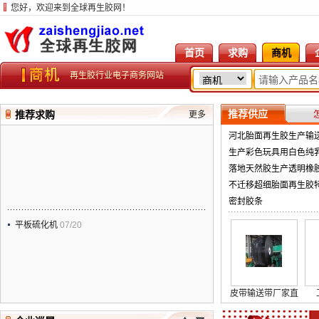
您好，欢迎来到全球再生胶网！
首页
求购
商机
再生胶行业电子商务网站
推荐供应
推荐求购
更多
河北胎面再生胶生产输
生产彩色玩具用白色纯
胶
落地天然胶生产透明橡
注意哪些问题
不迁移超细胎面再生胶
密封胶条
平板硫化机
07/20
皮带输送带厂家直
供
向上
向下