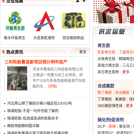
企业巡展
衡水环能再生
大连奥乾通用
双信橡胶制品
橡胶有限公司
橡塑机械有限
厂
再生胶
公司
热点资讯
更多
乳胶再生胶
丁基再生
无味再生胶
精细再生
三利轮胎曹县新项目预计明年投产
高强力再生胶
三元乙
菏泽市曹县的三利轮胎有限公司
其它再生胶粉
更多
衡水众鑫工程
东莞市常新填
鸿昊高强力再
正推进一项重大的工业项目，即
橡塑有限公司
充母料厂
生胶厂
年产338万条高性能新能源汽车轮
合成橡胶
胎的生…
[详情]
顺丁橡胶
异戊橡胶
丁苯橡胶
氟橡胶
硅
河北燕山顺丁橡胶价格小幅走低100元/吨
SBS橡胶弹性体
更多
河北鸿运再生
锦湖轮胎-不是一句外伤能了解的
胶厂
锦湖轮胎-低调或高调的轮胎杀手
硫化剂|促进剂
橡胶用酚醛树脂详解
DCP
硫磺
氧化锌
促进剂DZ
促进剂PZ
锦湖轮胎董事长李汉燮宣称无质量问题