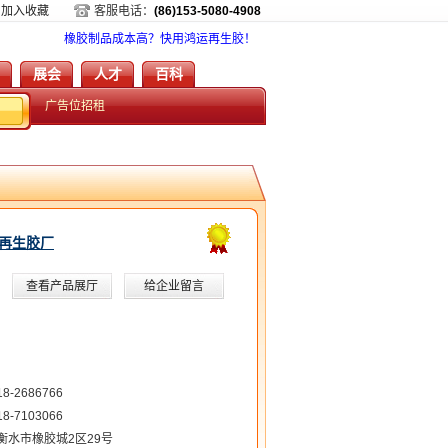
加入收藏
客服电话：
(86)153-5080-4908
橡胶制品成本高？快用鸿运再生胶！
展会
人才
百科
广告位招租
再生胶厂
查看产品展厅
给企业留言
18-2686766
18-7103066
衡水市橡胶城2区29号