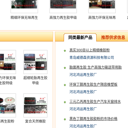
精细环保无味再生
高强力再生胶甲级
高强力环保无味再
胶
生胶特级
同类最新产品
推荐供求信息
真实300目以上精细橡胶粉
青岛威德森资源科技有限公司
胎面再生胶 生产高强力输送带用胎
面胶
河北鸿运再生胶厂
力环保无味
超细轮胎再生胶
生胶特级
甲级
环保丁腈再生胶生产隔音橡塑板
河北鸿运再生胶厂
三元乙丙再生胶生产汽车天窗排水
管
河北鸿运再生胶厂
黑色丁腈再生胶胶粉的市场价格
腈再生胶粉
复合天然橡胶
河北鸿运再生胶厂