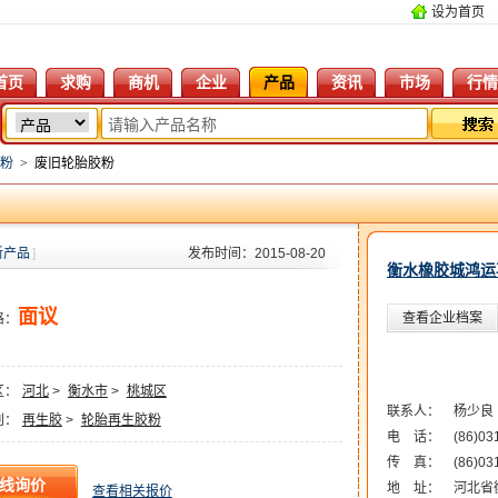
设为首页
首页
求购
商机
企业
产品
资讯
市场
行情
粉
>
废旧轮胎胶粉
新产品
]
发布时间：2015-08-20
衡水橡胶城鸿运
面议
查看企业档案
格：
区：
河北
>
衡水市
>
桃城区
联系人：
杨少良
别：
再生胶
>
轮胎再生胶粉
电 话：
(86)03
传 真：
(86)03
地 址：
河北省
查看相关报价