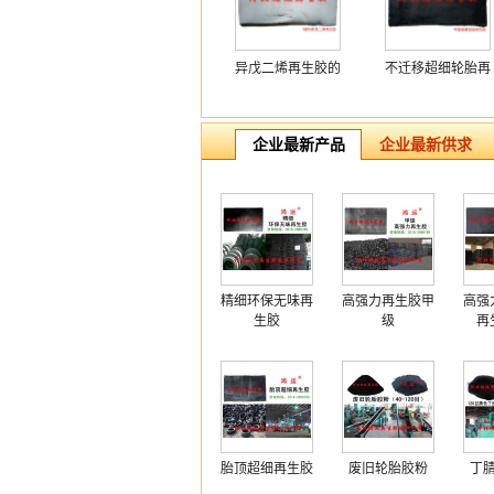
异戊二烯再生胶的
不迁移超细轮胎再
用途
生胶
企业最新产品
企业最新供求
精细环保无味再
高强力再生胶甲
高强
生胶
级
再
胎顶超细再生胶
废旧轮胎胶粉
丁