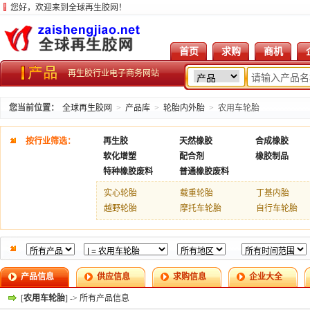
您好，欢迎来到全球再生胶网！
首页
求购
商机
再生胶行业电子商务网站
您当前位置：
全球再生胶网
>
产品库
>
轮胎内外胎
>
农用车轮胎
按行业筛选：
再生胶
天然橡胶
合成橡胶
软化增塑
配合剂
橡胶制品
特种橡胶废料
普通橡胶废料
实心轮胎
载重轮胎
丁基内胎
越野轮胎
摩托车轮胎
自行车轮胎
产品信息
供应信息
求购信息
企业大全
[
农用车轮胎
] -> 所有产品信息