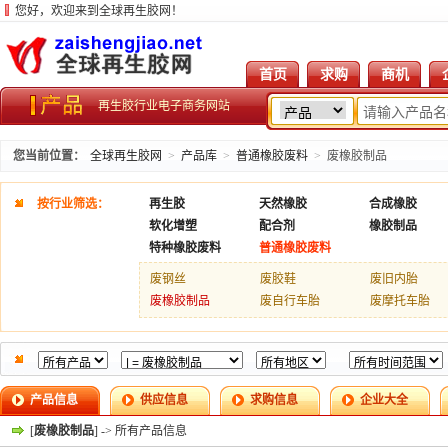
您好，欢迎来到全球再生胶网！
首页
求购
商机
再生胶行业电子商务网站
您当前位置：
全球再生胶网
>
产品库
>
普通橡胶废料
>
废橡胶制品
按行业筛选：
再生胶
天然橡胶
合成橡胶
软化增塑
配合剂
橡胶制品
特种橡胶废料
普通橡胶废料
废钢丝
废胶鞋
废旧内胎
废橡胶制品
废自行车胎
废摩托车胎
产品信息
供应信息
求购信息
企业大全
[
废橡胶制品
] -> 所有产品信息