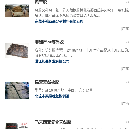
风干胶
20
风胶又称风干胶，是天然橡胶树乳液凝固后经风吹干，用机械
块状，此产品无论从胶色淡黄且透明及拉...
东莞市禄亚高分子材料有限公司
[广东
非洲产2#等外胶
20
名称：等外胶 型号：2# 原产地：非洲 本产品是从非洲进口的
胶的地脚胶加工而成。...
湛江加曼矿业有限公司
[广东
民营天然橡胶
20
型号：str10 原产地：中国 广东：民营
北流市森隆橡胶购销部
[广西
马来西亚复合天然胶
20