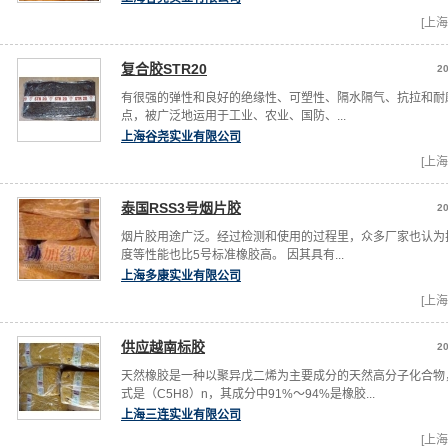
[上海
复合胶STR20
20
有很强的弹性和良好的绝缘性、可塑性、隔水隔气、抗拉和耐
点，被广泛地运用于工业、农业、国防、...
上海谷尧实业有限公司
[上海
泰国RSS3号烟片胶
20
烟片胶用途广泛。经过检测和使用的过程里，众多厂家也认为
度等性能也比5号标准橡胶高。 因其具有...
上海多康实业有限公司
[上海
供应越南标胶
20
天然橡胶是一种以聚异戊二烯为主要成分的天然高分子化合物
式是（C5H8）n，其成分中91%～94%是橡胶...
上海三连实业有限公司
[上海