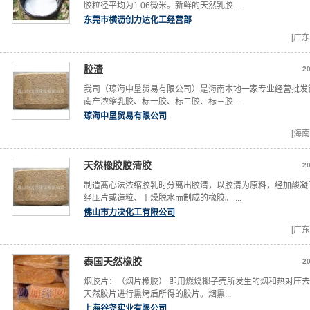
胶粒径平均为1.06微米。新鲜的天然乳胶...
东莞市横沥创力达化工经营部
[广东
胶清
20
我司（琼海中垦贸易有限公司）是海南本地一家专业经营批发
南产浓缩乳胶、标一胶、标二胶、标三胶...
琼海中垦贸易有限公司
[海南
天然橡胶胶清胶
20
制造离心法浓缩胶乳时分离出胶清，以胶清为原料，经加酸凝
经压片或造粒、干燥脱水而制成的橡胶。 ...
佛山市力决化工有限公司
[广东
泰国天然橡胶
20
烟胶片：（烟片橡胶） 即用燃烧椰子壳所发生的烟和热对压去
天然胶片进行熏烤后所得的胶片。烟熏...
上海谷尧实业有限公司