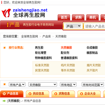
您好，欢迎来到全球再生胶网！
首页
求购
商机
再生胶行业电子商务网站
您当前位置：
全球再生胶网
>
产品库
>
天然橡胶
按行业筛选：
再生胶
天然橡胶
合成橡胶
软化增塑
配合剂
橡胶制品
特种橡胶废料
普通橡胶废料
标准天然胶
绉片天然胶
烟片天然胶
民营天然胶
等外天然胶
风干胶片
产品信息
供应信息
求购信息
企业大全
[
天然橡胶
] -> 所有产品信息