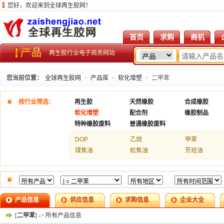
您好，欢迎来到全球再生胶网！
首页
求购
商机
再生胶行业电子商务网站
您当前位置：
全球再生胶网
>
产品库
>
软化增塑
>
二甲苯
按行业筛选：
再生胶
天然橡胶
合成橡胶
软化增塑
配合剂
橡胶制品
特种橡胶废料
普通橡胶废料
DOP
乙烷
甲苯
煤焦油
松焦油
芳烃油
产品信息
供应信息
求购信息
企业大全
[
二甲苯
] -> 所有产品信息