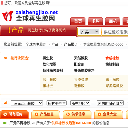
您好，欢迎来到全球再生胶网！
首页
求购
商机
再生胶行业电子商务网站
您当前位置：
全球再生胶网
>
产品
>
产品报价
>
供应橡胶发泡剂JMD-6000
>
按行业筛选：
再生胶
天然橡胶
合成橡胶
软化增塑
配合剂
橡胶制品
特种橡胶废料
普通橡胶废料
顺丁橡胶
异戊橡胶
氯丁橡胶
氟橡胶
硅橡胶
聚氨酯橡胶
所有报价
产品信息
供求信息
企业大全
[
三元乙丙橡胶
] -> 所有关于“
供应橡胶发泡剂JMD-6000
”的报价信息