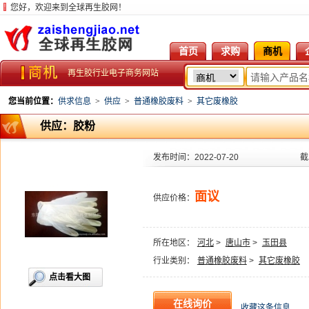
您好，欢迎来到全球再生胶网！
首页
求购
商机
再生胶行业电子商务网站
您当前位置：
供求信息
>
供应
>
普通橡胶废料
>
其它废橡胶
供应：胶粉
发布时间：2022-07-20
截
面议
供应价格：
所在地区：
河北
>
唐山市
>
玉田县
行业类别：
普通橡胶废料
>
其它废橡胶
点击看大图
收藏这条信息